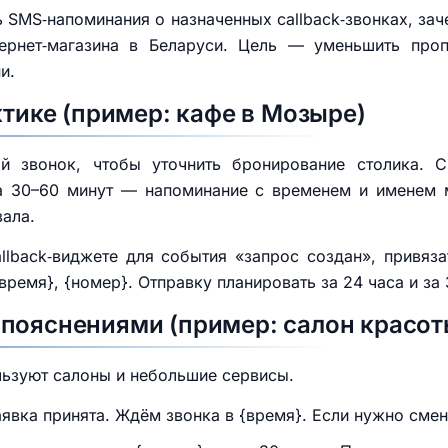
ь SMS‑напоминания о назначенных callback‑звонках, зач
ернет‑магазина в Беларуси. Цель — уменьшить про
и.
ктике (пример: кафе в Мозыре)
й звонок, чтобы уточнить бронирование столика. 
за 30–60 минут — напоминание с временем и именем 
зала.
callback‑виджете для события «запрос создан», привя
ремя}, {номер}. Отправку планировать за 24 часа и за 
пояснениями (пример: салон красот
льзуют салоны и небольшие сервисы.
явка принята. Ждём звонка в {время}. Если нужно смен