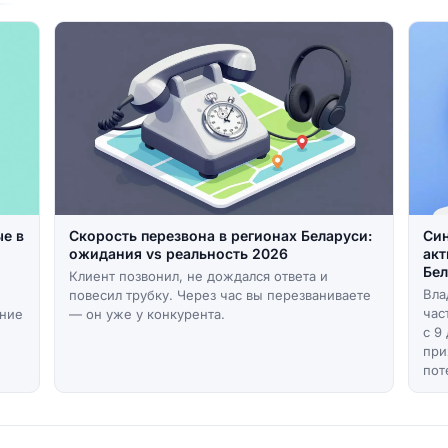
ые в
Скорость перезвона в регионах Беларуси:
Син
ожидания vs реальность 2026
акт
Бел
Клиент позвонил, не дождался ответа и
Вла
повесил трубку. Через час вы перезваниваете
час
ение
— он уже у конкурента.
с 9
при
пот