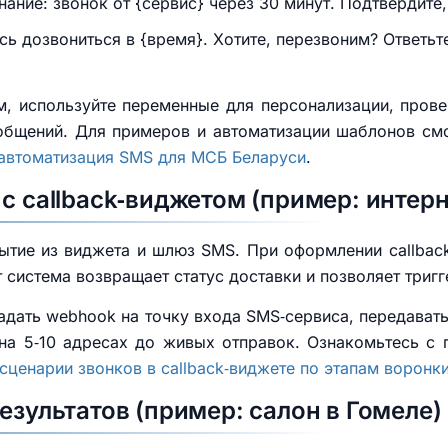
ние: звонок от {сервис} через 30 минут. Подтвердите, 
ь дозвониться в {время}. Хотите, перезвоним? Ответьт
м, используйте переменные для персонализации, пров
ообщений. Для примеров и автоматизации шаблонов см
автоматизация SMS для МСБ Беларуси
.
с callback‑виджетом (пример: интер
ытие из виджета и шлюз SMS. При оформлении callbac
т система возвращает статус доставки и позволяет триг
адать webhook на точку входа SMS‑сервиса, передавать
 на 5‑10 адресах до живых отправок. Ознакомьтесь с
сценарии звонков в callback‑виджете по этапам воронк
езультатов (пример: салон в Гомеле)