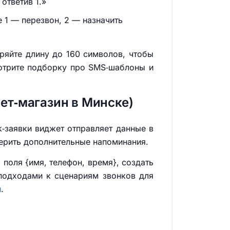
ответив 1.»
е 1 — перезвон, 2 — назначить
еряйте длину до 160 символов, чтобы
отрите подборку про SMS‑шаблоны и
нет‑магазин в Минске)
k‑заявки виджет отправляет данные в
герить дополнительные напоминания.
 поля {имя, телефон, время}, создать
 подходами к сценариям звонков для
и
.