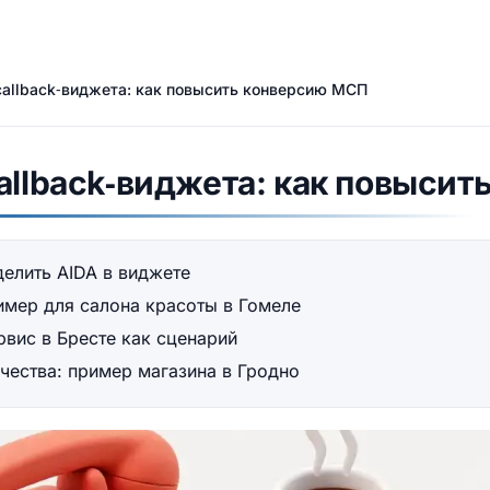
callback‑виджета: как повысить конверсию МСП
allback‑виджета: как повыси
делить AIDA в виджете
имер для салона красоты в Гомеле
рвис в Бресте как сценарий
чества: пример магазина в Гродно