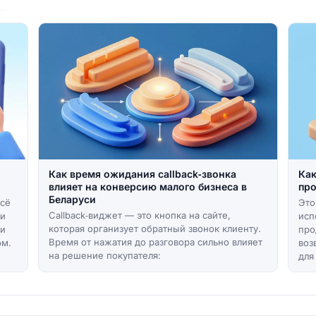
Как время ожидания callback‑звонка
Как
влияет на конверсию малого бизнеса в
про
Беларуси
всё
Это
Callback‑виджет — это кнопка на сайте,
ни
исп
которая организует обратный звонок клиенту.
ки
про
Время от нажатия до разговора сильно влияет
ом.
воз
на решение покупателя:
для