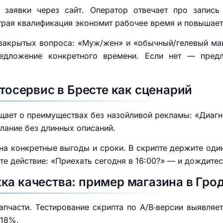
 заявки через сайт. Оператор отвечает про запись
страя квалификация экономит рабочее время и повышае
ва закрытых вопроса: «Муж/жен» и «обычный/гелевый ма
редложение конкретного времени. Если нет — предл
втосервис в Бресте как сценарий
ает о преимуществах без назойливой рекламы: «Диагно
лание без длинных описаний.
на конкретные выгоды и сроки. В скрипте держите оди
те действие: «Приехать сегодня в 16:00?» — и дождите
ка качества: пример магазина в Гро
апчасти. Тестирование скрипта по A/B‑версии выявляет
 18%.