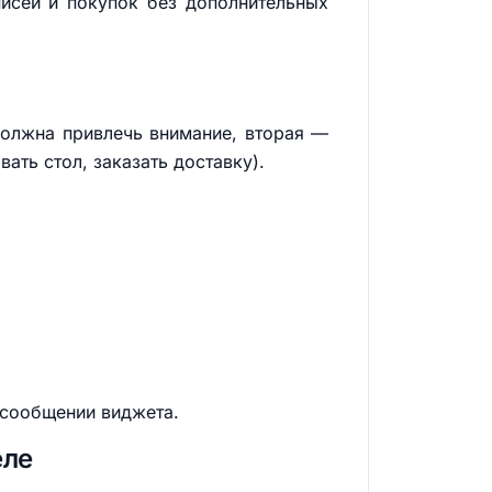
писей и покупок без дополнительных
должна привлечь внимание, вторая —
ать стол, заказать доставку).
 сообщении виджета.
еле