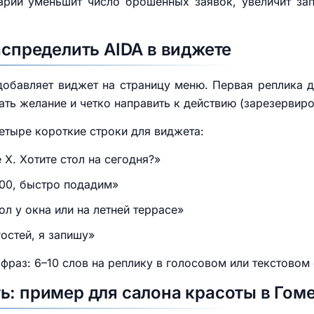
арий уменьшит число брошенных заявок, увеличит за
аспределить AIDA в виджете
обавляет виджет на страницу меню. Первая реплика 
ать желание и четко направить к действию (зарезервиров
четыре короткие строки для виджета:
е X. Хотите стол на сегодня?»
5:00, быстро подадим»
ол у окна или на летней террасе»
гостей, я запишу»
раз: 6–10 слов на реплику в голосовом или текстовом
ь: пример для салона красоты в Гом